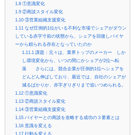
1.8
①意識変化
1.9
②商談スタイル変化
1.10
③営業組織支援変化
1.11
なぜ圧倒的1位がいる不利な市場でシェアがダウン
している赤字寸前の状態から、シェアを回復しバイヤ
ーから頼られる存在となっていたのか
1.11.1
課題：元々は、業界トップのメーカー しか
し環境変化から、いつの間にかシェアが2位へ転
落 さらには、競合企業が圧倒的1位へシェアを
どんどん伸ばしており、最近では、自社のシェアが
減るばかりか、赤字ぎりぎりまで追いつめられる。
1.12
①意識変化
1.13
②商談スタイル変化
1.14
③営業組織支援変化
1.15
バイヤーとの商談を攻略する成功の３要素とは
1.16
意識を変える
1.17
行動を変える