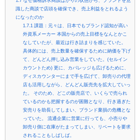
1.7
なぜ価格訴求商談ばかりの状態から、ブランドを意
識した商談で店頭を確保でき、売上利益をとれるよう
になったのか
1.7.1
課題：元々は、日本でもブランド認知が高い
外資系メーカー 本国からの売上目標をなんとかこ
なしていたが、最近は行き詰まりを感じていた。
具体的には、売上数量を確保するために納価を下げ
て、どんどん押し込み営業をしていた。(セルイン
カウントため) 更に、カバレッジも広げるために、
ディスカウンターにまで手を広げて、卸売りの代理
店も活用しながら、どんどん販売先を拡大していっ
た。 そのため、どこの販売店で、いくらで売られ
ているのかも把握するのが困難となり、行き過ぎた
安売りを助長してしまい、ブランド棄損の危機とな
っていた。 流通企業に営業に行っても、小売りや
卸売り側に在庫がたまってしまい、リベートを要求
されることもしばしば。