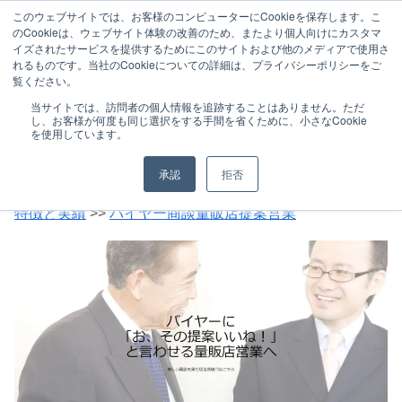
このウェブサイトでは、お客様のコンピューターにCookieを保存します。こ
のCookieは、ウェブサイト体験の改善のため、またより個人向けにカスタマ
イズされたサービスを提供するためにこのサイトおよび他のメディアで使用さ
れるものです。当社のCookieについての詳細は、プライバシーポリシーをご
覧ください。
特徴と実績
研修サービス
当サイトでは、訪問者の個人情報を追跡することはありません。ただ
し、お客様が何度も同じ選択をする手間を省くために、小さなCookie
お客様の声（マーケティング）
最新事例
を使用しています。
お問い合わせ
カスタマーハラスメントに対する基
承認
拒否
本方針
特徴と実績
>>
バイヤー商談量販店提案営業