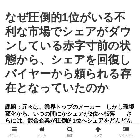
なぜ圧倒的1位がいる不
利な市場でシェアがダウ
ンしている赤字寸前の状
態から、シェアを回復し
バイヤーから頼られる存
在となっていたのか
課題：元々は、業界トップのメーカー しかし環境
変化から、いつの間にかシェアが2位へ転落 さ
らには、競合企業が圧倒的1位へシェアをどんどん
伸ばしており、最近では、自社のシェアが減るばか
りか、赤字ぎりぎりまで追いつめられる。
メニュー
ホーム
検索
トップ
サイドバー