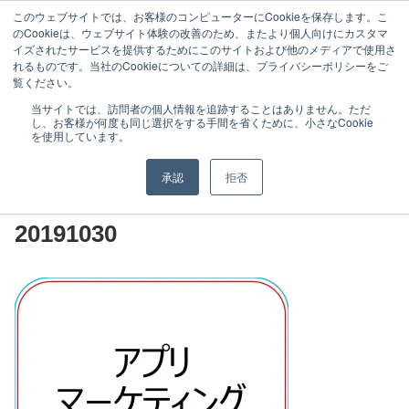
このウェブサイトでは、お客様のコンピューターにCookieを保存します。こ
のCookieは、ウェブサイト体験の改善のため、またより個人向けにカスタマ
イズされたサービスを提供するためにこのサイトおよび他のメディアで使用さ
れるものです。当社のCookieについての詳細は、プライバシーポリシーをご
覧ください。
特徴と実績
研修サービス
当サイトでは、訪問者の個人情報を追跡することはありません。ただ
し、お客様が何度も同じ選択をする手間を省くために、小さなCookie
お客様の声（マーケティング）
最新事例
を使用しています。
お問い合わせ
カスタマーハラスメントに対する基
承認
拒否
本方針
20191030