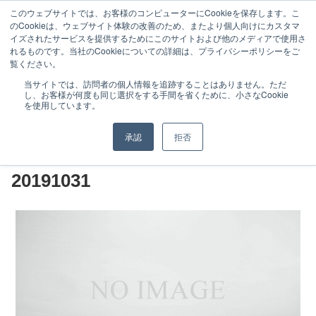
このウェブサイトでは、お客様のコンピューターにCookieを保存します。こ
のCookieは、ウェブサイト体験の改善のため、またより個人向けにカスタマ
イズされたサービスを提供するためにこのサイトおよび他のメディアで使用さ
れるものです。当社のCookieについての詳細は、プライバシーポリシーをご
覧ください。
特徴と実績
研修サービス
当サイトでは、訪問者の個人情報を追跡することはありません。ただ
し、お客様が何度も同じ選択をする手間を省くために、小さなCookie
お客様の声（マーケティング）
最新事例
を使用しています。
お問い合わせ
カスタマーハラスメントに対する基
承認
拒否
本方針
20191031