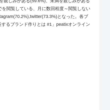
親しみがある(59.6%)、未満を親しみがある
度までを閲覧している、月に数回程度～閲覧しない
70.2%),twitter(73.3%)となった。各ブ
ブランド作りとは #1」peatixオンライン