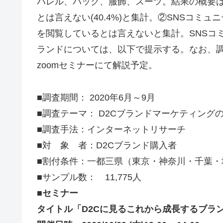
パレル、バック、服飾、スーツ。結果の概要は以
とは言えない(40.4%)と集計。②SNSコ
を閲覧しているとは言えないと集計。SNSコミュニティの閲
ランドについては、以下で提示する。なお、調査
zoomセミナーにて解説予定。
■調査期間： 2020年6月～9月
■調査テーマ： D2Cブランドマーケティング
■調査手法：インターネットリサーチ
■対 象 者：D2Cブランド購入者
■割付条件：一都三県（東京・神奈川・千葉・
■サンプル数： 11,775人
■セミナー
タイトル「D2Cに見るこれから成長するブラン