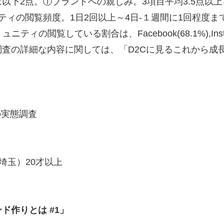
下2点。①ブランドへの親しみ。3項目平均3.5点以上を
ミュニティの閲覧頻度。1日2回以上～4日-１週間に1回程
覧している割合は、Facebook(68.1%),Instagram(
の詳細な内容に関しては、「D2Cに見るこれから成長する
の実態調査
埼玉）20才以上
ド作りとは #1」