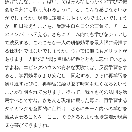
抜けてたな、、、。はい、ではみんなせっかくの学びの機
会を自分にも取り入れるように。と、こんな感じならいか
がでしょうか。現場に定着もしやすいのではないでしょう
か。昨日覚えたことを、受講生自ら自分の言葉で、チーム
のメンバーへ伝える。さらにチーム内でも学びをシェアし
て波及する。これこそが一人の研修効果を最大限に発揮す
る仕掛けではないでしょうか。ついでに他にもメリットが
あります。人間の記憶は時間の経過とともに忘れていきま
すよね。エビングハウスの有名な実験では、反復学習をす
ると、学習効果がより安定し、固定する。さらに再学習を
繰り返すたびに、再学習に繰り返す時間も短くなるという
ことが証明されております。従って、我々もその法則を活
用すべきですね。きちんと現場に戻った際に、再学習する
タイミングを意図的に仕掛け、さらにチーム内への学びを
波及させることを。ここまでできるとより現場定着が現実
味を帯びてきますね。