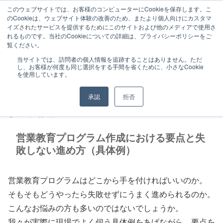
このウェブサイトでは、お客様のコンピューターにCookieを保存します。こ
のCookieは、ウェブサイト体験の改善のため、またより個人向けにカスタマ
イズされたサービスを提供するためにこのサイトおよび他のメディアで使用さ
れるものです。当社のCookieについての詳細は、プライバシーポリシーをご
覧ください。
特徴と実績
研修サービス
当サイトでは、訪問者の個人情報を追跡することはありません。ただ
し、お客様が何度も同じ選択をする手間を省くために、小さなCookie
お客様の声（マーケティング）
最新事例
を使用しています。
お問い合わせ
カスタマーハラスメントに対する基
承認
拒否
本方針
2019年01月23日
営業教育プログラム作成における要点と失
敗しない進め方（具体例）
営業教育プログラムはどこから手を付ければいいのか。
そもそもどうやったら失敗せずにうまく進められるのか。
こんなお悩みの方も多いのではないでしょうか。
我々が実際に現場でよく伺う具体例をあげながら、要点を