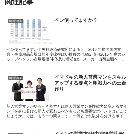
関連記事
ペン使ってますか？
量販店営業
ペン使ってますか？矢野経済研究所によると、2016 年度の国内文
具・事務用品市場は前年度比横ばい推移の 4,692 億円2016 年度のシ
ャープペンシル市場規模(本体及び替芯)は、メーカー出荷金額ベース
で前年度比 3.3%増の 155 億円...
イマドキの新人営業マンをスキル
量販店営業
アップする要点と即戦力への土台
作り
新人営業マンがやるべき基本とは新人営業マンを即戦力に変えるマイ
ンドを身に着ける新人が変わるべきもっとも重要なポイントはどこで
しょうか。では、もう一つ聞きます。一流とそれ以外を分けるポイン
トはどこでしょうか。どちらも答えは一緒です。例えばこう...
イオンの営業方針(中期経営計画)