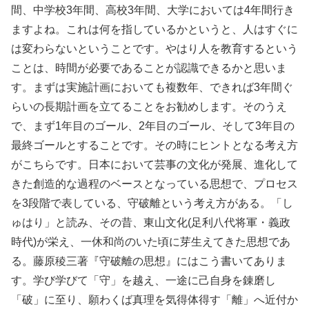
間、中学校3年間、高校3年間、大学においては4年間行き
ますよね。これは何を指しているかというと、人はすぐに
は変わらないということです。やはり人を教育するという
ことは、時間が必要であることが認識できるかと思いま
す。まずは実施計画においても複数年、できれば3年間ぐ
らいの長期計画を立てることをお勧めします。そのうえ
で、まず1年目のゴール、2年目のゴール、そして3年目の
最終ゴールとすることです。その時にヒントとなる考え方
がこちらです。日本において芸事の文化が発展、進化して
きた創造的な過程のベースとなっている思想で、プロセス
を3段階で表している、守破離という考え方がある。「し
ゅはり」と読み、その昔、東山文化(足利八代将軍・義政
時代)が栄え、一休和尚のいた頃に芽生えてきた思想であ
る。藤原稜三著『守破離の思想』にはこう書いてありま
す。学び学びて「守」を越え、一途に己自身を錬磨し
「破」に至り、願わくば真理を気得体得す「離」へ近付か