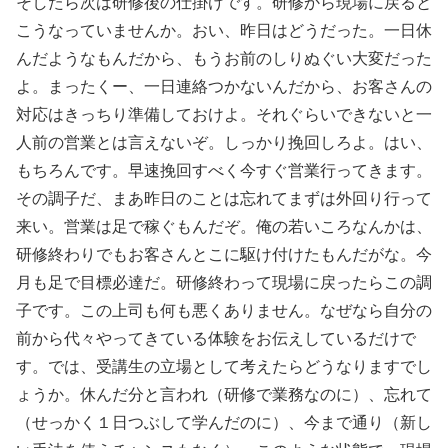
そしたら次は研修後の仕掛けです。研修から現場に戻ると
こうなっていませんか。おい、昨日はどうだった。一日休
んだようなもんだから、もうお前のしりぬぐい大変だった
よ。まったくー、一日連絡つかないんだから、お客さんの
対応はきっちり準備しておけよ。それぐらいできないと一
人前の営業とは言えないぞ。しっかり挽回しろよ。はい、
もちろんです。早速挽回すべく今すぐ営業行ってきます。
その調子だ、まあ昨日のことは忘れてまずは外回り行って
来い。営業は足で稼ぐもんだぞ。俺の若いころなんかは、
研修終わりでもお客さんとこに駆け付けたもんだがな。今
月も足で目標必達だ。研修終わって現場に戻ったらこの調
子です。この上司も何も悪くありません。なぜなら自分の
前から代々やってきている体験をお伝えしているだけで
す。では、受講生の立場として考えたらどうなりますでし
ょうか。休んだ分と言われ（研修で業務なのに）、忘れて
（せっかく１日つぶして学んだのに）、今まで通り（新し