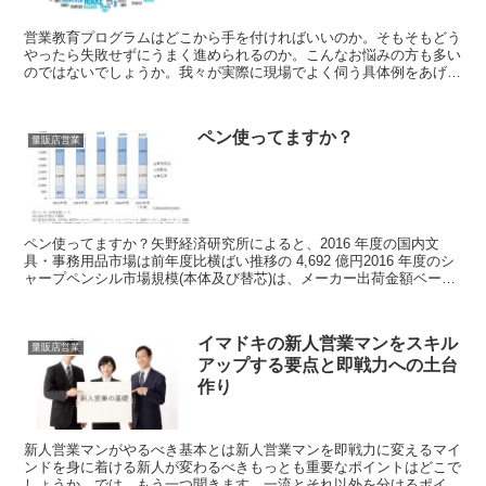
営業教育プログラムはどこから手を付ければいいのか。そもそもどう
やったら失敗せずにうまく進められるのか。こんなお悩みの方も多い
のではないでしょうか。我々が実際に現場でよく伺う具体例をあげな
がら、要点をお伝えします。この要点をおさえながら営業教...
ペン使ってますか？
量販店営業
ペン使ってますか？矢野経済研究所によると、2016 年度の国内文
具・事務用品市場は前年度比横ばい推移の 4,692 億円2016 年度のシ
ャープペンシル市場規模(本体及び替芯)は、メーカー出荷金額ベース
で前年度比 3.3%増の 155 億円...
イマドキの新人営業マンをスキル
量販店営業
アップする要点と即戦力への土台
作り
新人営業マンがやるべき基本とは新人営業マンを即戦力に変えるマイ
ンドを身に着ける新人が変わるべきもっとも重要なポイントはどこで
しょうか。では、もう一つ聞きます。一流とそれ以外を分けるポイン