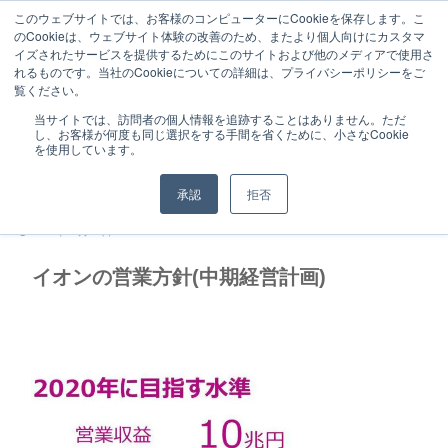
このウェブサイトでは、お客様のコンピューターにCookieを保存します。こ
のCookieは、ウェブサイト体験の改善のため、またより個人向けにカスタマ
イズされたサービスを提供するためにこのサイトおよび他のメディアで使用さ
れるものです。当社のCookieについての詳細は、プライバシーポリシーをご
覧ください。
特徴と実績
研修サービス
当サイトでは、訪問者の個人情報を追跡することはありません。ただ
し、お客様が何度も同じ選択をする手間を省くために、小さなCookie
お客様の声（マーケティング）
最新事例
を使用しています。
お問い合わせ
カスタマーハラスメントに対する基
承認
拒否
本方針
2018年03月21日
イオンの営業方針(中期経営計画)