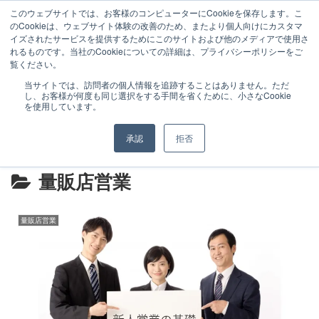
このウェブサイトでは、お客様のコンピューターにCookieを保存します。こ
のCookieは、ウェブサイト体験の改善のため、またより個人向けにカスタマ
イズされたサービスを提供するためにこのサイトおよび他のメディアで使用さ
れるものです。当社のCookieについての詳細は、プライバシーポリシーをご
覧ください。
特徴と実績
研修サービス
当サイトでは、訪問者の個人情報を追跡することはありません。ただ
し、お客様が何度も同じ選択をする手間を省くために、小さなCookie
お客様の声（マーケティング）
最新事例
を使用しています。
お問い合わせ
カスタマーハラスメントに対する基
承認
拒否
本方針
量販店営業
量販店営業