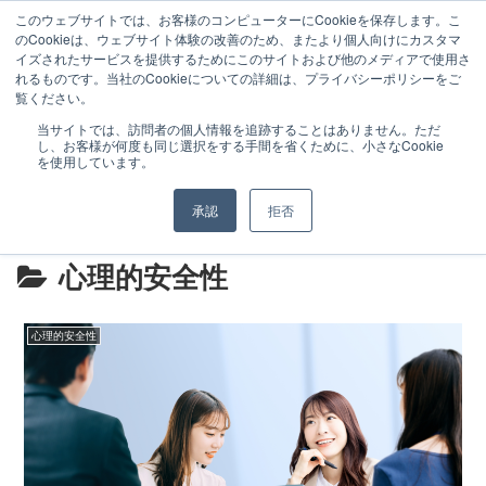
このウェブサイトでは、お客様のコンピューターにCookieを保存します。こ
のCookieは、ウェブサイト体験の改善のため、またより個人向けにカスタマ
イズされたサービスを提供するためにこのサイトおよび他のメディアで使用さ
れるものです。当社のCookieについての詳細は、プライバシーポリシーをご
覧ください。
特徴と実績
研修サービス
当サイトでは、訪問者の個人情報を追跡することはありません。ただ
し、お客様が何度も同じ選択をする手間を省くために、小さなCookie
お客様の声（マーケティング）
最新事例
を使用しています。
お問い合わせ
カスタマーハラスメントに対する基
承認
拒否
本方針
心理的安全性
心理的安全性